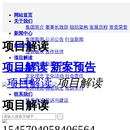
网站首页
关于我们
集团简介
董事长致辞
组织架构
发展历程
资质荣誉
新闻中心
集团新闻
公示公告
行业新闻
项目解读
集团产业
业务板块
合作伙伴
项目解读
项目解读
新案预告
项目解读
新案预告
企业文化
文化理念
文化活动
社会责任
项目解读
项目解读
人力资源
人才理念
招贤纳士
培训学习
联系我们
联系方式
投诉与建议
项目解读