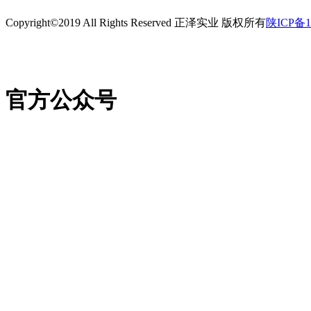
Copyright©2019 All Rights Reserved 正泽实业 版权所有
陕ICP备1
官方公众号