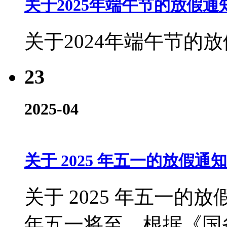
关于2025年端午节的放假通
关于2024年端午节的
23
2025-04
关于 2025 年五一的放假通知
关于 2025 年五一的
年五一将至，根据《国务