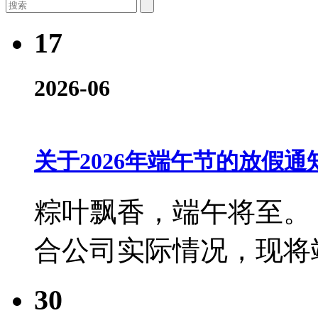
17
2026-06
关于2026年端午节的放假通
粽叶飘香，端午将至。
合公司实际情况，现将
30