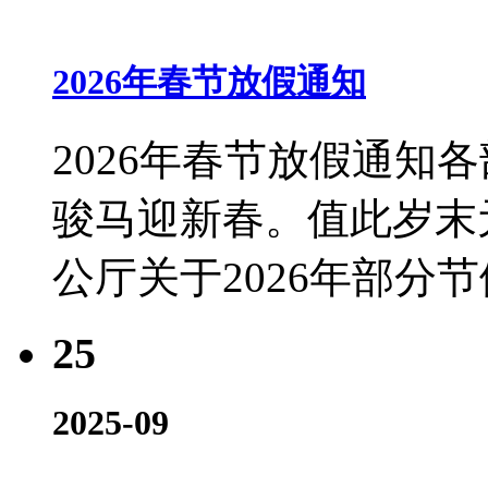
2026年春节放假通知
2026年春节放假通知
骏马迎新春。值此岁末
公厅关于2026年部分节
25
2025-09