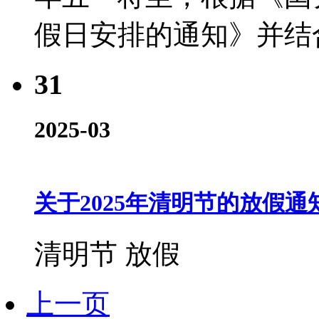
假日安排的通知》并结合
31
2025-03
关于2025年清明节的放假通
清明节 放假
上一页