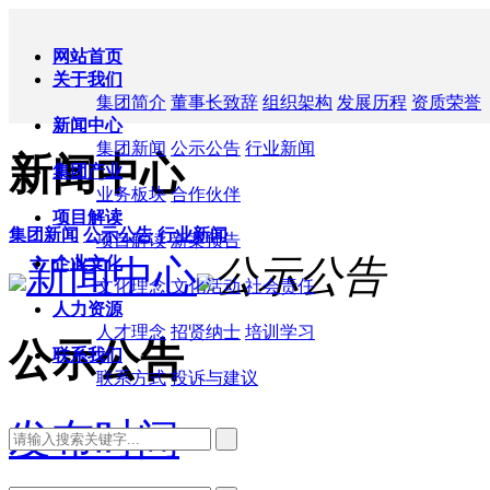
网站首页
关于我们
集团简介
董事长致辞
组织架构
发展历程
资质荣誉
新闻中心
集团新闻
公示公告
行业新闻
新闻中心
集团产业
业务板块
合作伙伴
项目解读
集团新闻
公示公告
行业新闻
项目解读
新案预告
新闻中心
公示公告
企业文化
文化理念
文化活动
社会责任
人力资源
人才理念
招贤纳士
培训学习
公示公告
联系我们
联系方式
投诉与建议
发布时间