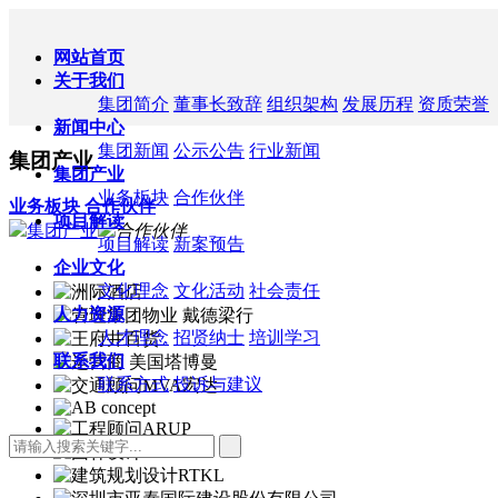
网站首页
关于我们
集团简介
董事长致辞
组织架构
发展历程
资质荣誉
新闻中心
集团新闻
公示公告
行业新闻
集团产业
集团产业
业务板块
合作伙伴
业务板块
合作伙伴
项目解读
集团产业
合作伙伴
项目解读
新案预告
企业文化
文化理念
文化活动
社会责任
人力资源
人才理念
招贤纳士
培训学习
联系我们
联系方式
投诉与建议