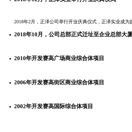
2018年2月，正泽公司举行开业庆典仪式，正泽实业
2018年10月，公司总部正式迁址至企业总部大厦
2010年开发赛高广场商业综合体项目
2006年开发赛高街区商业综合体项目
2002年开发赛高国际综合体项目