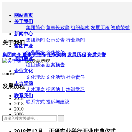
网站首页
关于我们
集团简介
董事长致辞
组织架构
发展历程
资质荣誉
新闻中心
集团新闻
公示公告
行业新闻
关于我们
集团产业
业务板块
合作伙伴
集团简介
董事长致辞
组织架构
发展历程
资质荣誉
项目解读
关于我们
发展历程
项目解读
新案预告
企业文化
course
文化理念
文化活动
社会责任
人力资源
发展历程
人才理念
招贤纳士
培训学习
联系我们
2018
联系方式
投诉与建议
2018
2010
2006
2002
2018年12月，正泽实业举行开业庆典仪式