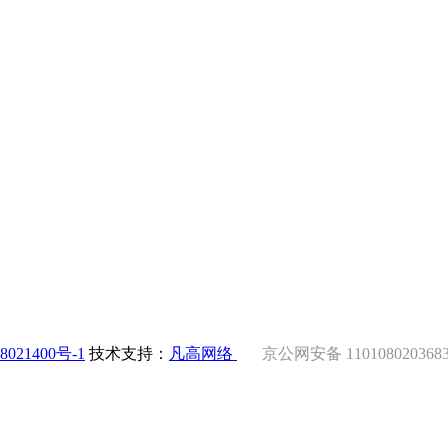
8021400号-1
技术支持：
凡高网络
京公网安备 110108020368